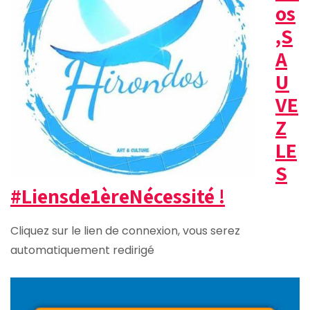
os
,S
A
U
VE
Z
LE
S
#Liensde1èreNécessité !
Cliquez sur le lien de connexion, vous serez
automatiquement redirigé